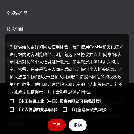
全领域产品
技术创新
赛事运动
为提供给您更好的网站使用体验，我们使用Cookie和类似技术
进行站内访客浏览路径监测，勾选下列协议并点击“同意”即表
新闻资讯
示同意对您的个人信息进行收集。如果您是未满14周岁的儿
童，您需要在征得监护人同意后向我方提供个人相关信息。监
护人点击“同意”即表示监护人同意我们按照本网站的的隐私政
策约定收集、使用和处理监护人和儿童的个人相关信息。若不
同意或无视该提示，并不会影响您浏览网站。
Copyright © 2025 Honda Motor(China) Investment Co., Ltd. All
《本田技研工业（中国）投资有限公司 隐私政策》
Right Reserved.
京ICP备05023886号
京公网安备11010502034
《个人信息的共享规则》
《儿童隐私保护声明》
595号
员工通道
|
使用须知
|
隐私政策
|
信息共享
|
儿童隐私保护声明
|
网站地图
同意
拒绝