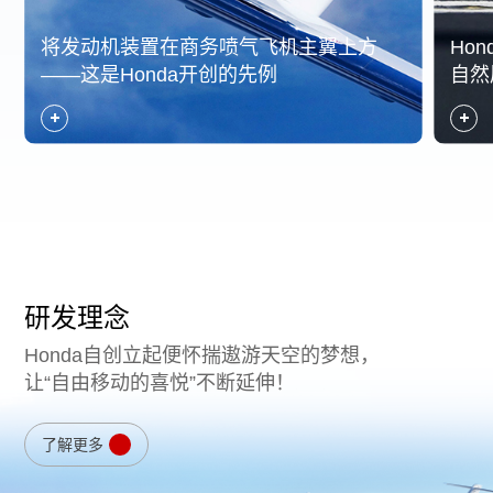
将发动机装置在商务喷气飞机主翼上方
Ho
——这是Honda开创的先例
自然
研发理念
Honda自创立起便怀揣遨游天空的梦想，
让“自由移动的喜悦”不断延伸！
了解更多