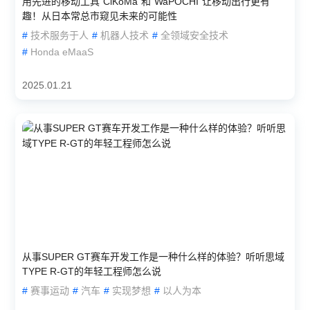
用先进的移动工具“CiKoMa”和“WaPOCHI”让移动出行更有
趣！从日本常总市窥见未来的可能性
#
技术服务于人
#
机器人技术
#
全领域安全技术
#
Honda eMaaS
2025.01.21
从事SUPER GT赛车开发工作是一种什么样的体验？听听思域
TYPE R-GT的年轻工程师怎么说
#
赛事运动
#
汽车
#
实现梦想
#
以人为本