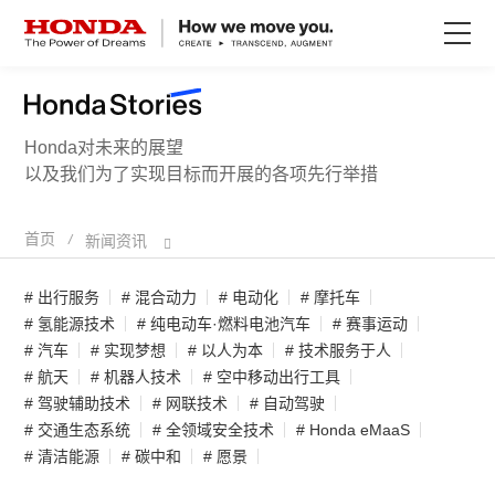
关于Honda
Honda对未来的展望
Honda纯电
以及我们为了实现目标而开展的各项先行举措
全领域产品
首页
/
新闻资讯
# 出行服务
# 混合动力
# 电动化
# 摩托车
技术创新
# 氢能源技术
# 纯电动车·燃料电池汽车
# 赛事运动
# 汽车
# 实现梦想
# 以人为本
# 技术服务于人
赛事运动
# 航天
# 机器人技术
# 空中移动出行工具
# 驾驶辅助技术
# 网联技术
# 自动驾驶
# 交通生态系统
# 全领域安全技术
# Honda eMaaS
新闻资讯
# 清洁能源
# 碳中和
# 愿景