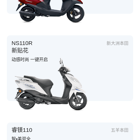
NS110R
新大洲本田
新贴花
动感时尚 一键开启
睿镁110
五羊本田
智▪美双全