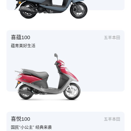
喜蕴100
五羊本田
蕴育美好生活
喜悦100
五羊本田
国民“小公主” 经典来袭