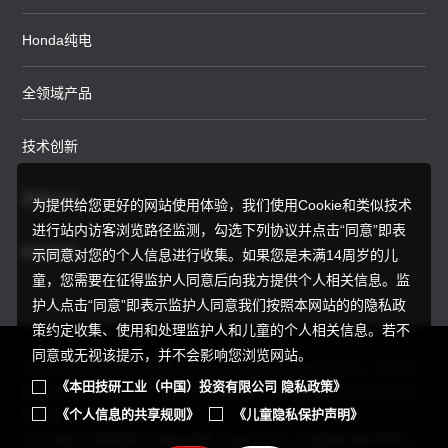
Honda纯电
全领域产品
技术创新
赛事运动
为提供给您更好的网站使用体验，我们使用Cookie和类似技术
进行站内访客浏览路径监测，勾选下列协议并点击“同意”即表
新闻资讯
示同意对您的个人信息进行收集。如果您是未满14周岁的儿
童，您需要在征得监护人同意后向我方提供个人相关信息。监
护人点击“同意”即表示监护人同意我们按照本网站的的隐私政
策约定收集、使用和处理监护人和儿童的个人相关信息。若不
同意或无视该提示，并不会影响您浏览网站。
Copyright © 2025 Honda Motor(China) Investment Co., Ltd. All
《本田技研工业（中国）投资有限公司 隐私政策》
Right Reserved.
京ICP备05023886号
京公网安备11010502034
《个人信息的共享规则》
《儿童隐私保护声明》
595号
员工通道
|
使用须知
|
隐私政策
|
信息共享
|
儿童隐私保护声明
|