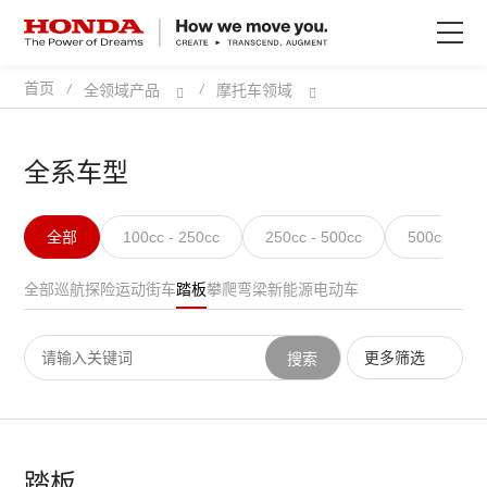
首页
/
/
全领域产品
摩托车领域
关于Honda
Honda纯电
全系车型
全领域产品
全部
100cc - 250cc
250cc - 500cc
500cc以上
全部
巡航
探险
运动
街车
踏板
攀爬
弯梁
新能源电动车
技术创新
更多筛选
搜索
赛事运动
新闻资讯
踏板