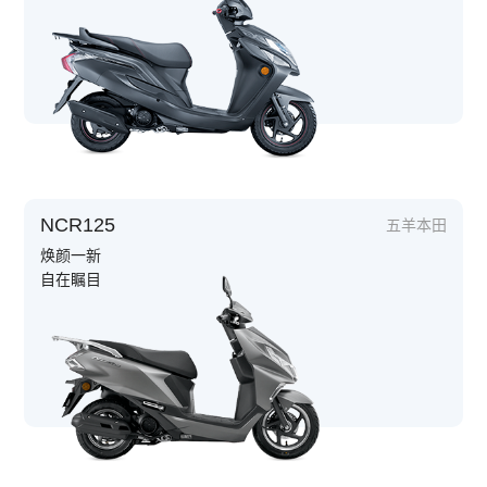
NCR125
五羊本田
焕颜一新
自在瞩目